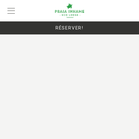
EN
FR
PT
RÉSERVER!